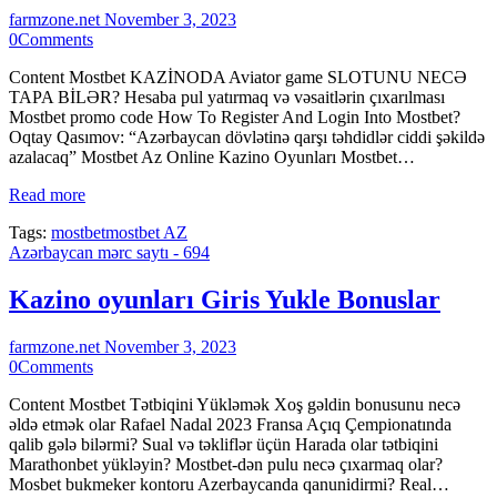
farmzone.net
November 3, 2023
0
Comments
Content Mostbet KAZİNODA Aviator game SLOTUNU NECƏ
TAPA BİLƏR? Hesaba pul yatırmaq və vəsaitlərin çıxarılması
Mostbet promo code How To Register And Login Into Mostbet?
Oqtay Qasımov: “Azərbaycan dövlətinə qarşı təhdidlər ciddi şəkildə
azalacaq” Mostbet Az Online Kazino Oyunları Mostbet…
Read more
Tags:
mostbet
mostbet AZ
Azərbaycan mərc saytı - 694
Kazino oyunları Giris Yukle Bonuslar
farmzone.net
November 3, 2023
0
Comments
Content Mostbet Tətbiqini Yükləmək Xoş gəldin bonusunu necə
əldə etmək olar Rafael Nadal 2023 Fransa Açıq Çempionatında
qalib gələ bilərmi? Sual və təkliflər üçün Harada olar tətbiqini
Marathonbet yükləyin? Mostbet-dən pulu necə çıxarmaq olar?
Mosbet bukmeker kontoru Azerbaycanda qanunidirmi? Real…