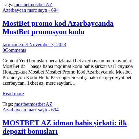
Tags:
mostbet
mostbet AZ
Azərbaycan mərc saytı - 694
MostBet promo kod Azərbaycanda
MostBet promosyon kodu
farmzone.net
November 3, 2023
0
Comments
Content Yeni bonusları necə izləməli bet azerbaycan merc oyunlari
MostBet-də – başqa hansı təqdimat kodu bahis şirkəti var? служба
Поддержки Mostbet Mostbet Promo Kod Azərbaycanda Mostbet
Promosyon Kodu Hello Passenger Sosial şəbəkə ilə qeydiyyat bet
azerbaycan, 1xbet az, merc saytlari…
Read more
Tags:
mostbet
mostbet AZ
Azərbaycan mərc saytı - 694
MOSTBET AZ idman bahis şirkəti: ilk
depozit bonusları