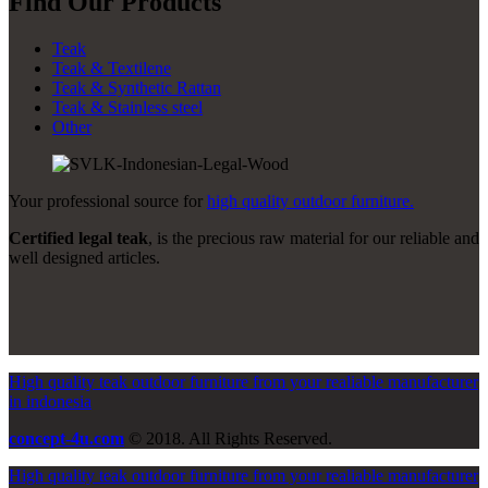
Find Our Products
Teak
Teak & Textilene
Teak & Synthetic Rattan
Teak & Stainless steel
Other
Your professional source for
high quality outdoor furniture.
Certified legal teak
, is the precious raw material for our reliable and
well designed articles.
High quality teak outdoor furniture from your realiable manufacturer
in indonesia
concept-4u.com
© 2018. All Rights Reserved.
High quality teak outdoor furniture from your realiable manufacturer