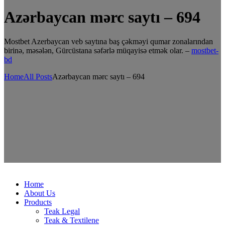
Azərbaycan mərc saytı – 694
Mostbet Azerbaycan veb saytına baş çəkməyi qumar zonalarından
birinə, məsələn, Gürcüstana səfərlə müqayisə etmək olar. –
mostbet-
bd
Home
All Posts
Azərbaycan mərc saytı – 694
Home
About Us
Products
Teak Legal
Teak & Textilene