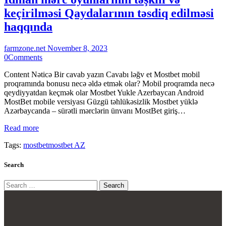
keçirilməsi Qaydalarının təsdiq edilməsi
haqqında
farmzone.net
November 8, 2023
0
Comments
Content Nəticə Bir cavab yazın Cavabı ləğv et Mostbet mobil
proqramında bonusu necə əldə etmək olar? Mobil proqramda necə
qeydiyyatdan keçmək olar Mostbet Yukle Azerbaycan Android
MostBet mobile versiyası Güzgü təhlükəsizlik Mostbet yüklə
Azərbaycanda – sürətli mərclərin ünvanı MostBet giriş…
Read more
Tags:
mostbet
mostbet AZ
Search
Search
for: