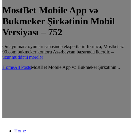
MostBet Mobile App və
Bukmeker Şirkətinin Mobil
Versiyası – 752
Onlayn mərc oyunları sahəsində ekspertlərin fikrincə, Mostbet az
90.com bukmeker kontoru Azərbaycan bazarında liderdir. –
uzunmüddətli mərclər
Home
All Posts
MostBet Mobile App və Bukmeker Şirkətinin...
Home