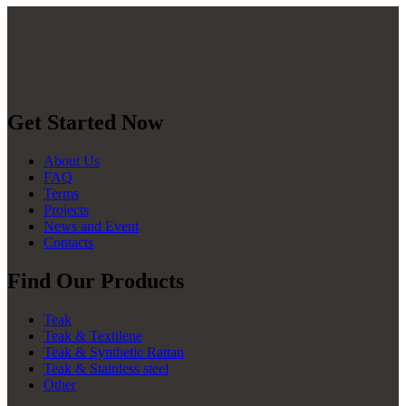
Get Started Now
About Us
FAQ
Terms
Projects
News and Event
Contacts
Find Our Products
Teak
Teak & Textilene
Teak & Synthetic Rattan
Teak & Stainless steel
Other