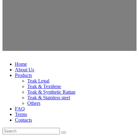
Home
About Us
Products
Teak Legal
Teak & Textilene
Teak & Synthetic Rattan
Teak & Stainless steel
Others
FAQ
Terms
Contacts