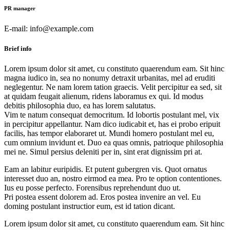
PR manager
E-mail:
info@example.com
Brief info
Lorem ipsum dolor sit amet, cu constituto quaerendum eam. Sit hinc
magna iudico in, sea no nonumy detraxit urbanitas, mel ad eruditi
neglegentur. Ne nam lorem tation graecis. Velit percipitur ea sed, sit
at quidam feugait alienum, ridens laboramus ex qui. Id modus
debitis philosophia duo, ea has lorem salutatus.
Vim te natum consequat democritum. Id lobortis postulant mel, vix
in percipitur appellantur. Nam dico iudicabit et, has ei probo eripuit
facilis, has tempor elaboraret ut. Mundi homero postulant mel eu,
cum omnium invidunt et. Duo ea quas omnis, patrioque philosophia
mei ne. Simul persius deleniti per in, sint erat dignissim pri at.
Eam an labitur euripidis. Et putent gubergren vis. Quot ornatus
interesset duo an, nostro eirmod ea mea. Pro te option contentiones.
Ius eu posse perfecto. Forensibus reprehendunt duo ut.
Pri postea essent dolorem ad. Eros postea invenire an vel. Eu
doming postulant instructior eum, est id tation dicant.
Lorem ipsum dolor sit amet, cu constituto quaerendum eam. Sit hinc