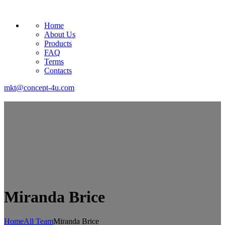
Home
About Us
Products
FAQ
Terms
Contacts
mkt@concept-4u.com
Miranda Brice
Home
All Team
Miranda Brice