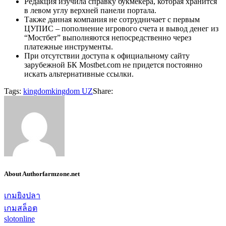
Редакция изучила справку букмекера, которая хранится
в левом углу верхней панели портала.
Также данная компания не сотрудничает с первым
ЦУПИС – пополнение игрового счета и вывод денег из
“Мостбет” выполняются непосредственно через
платежные инструменты.
При отсутствии доступа к официальному сайту
зарубежной БК Mostbet.com не придется постоянно
искать альтернативные ссылки.
Tags:
kingdom
kingdom UZ
Share:
About Author
farmzone.net
เกมยิงปลา
เกมสล็อต
slotonline