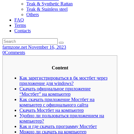
Teak & Synthetic Rattan
Teak & Stainless steel
Others
FAQ
Terms
Contacts
farmzone.net
November 16, 2023
0
Comments
Content
Как зарегистрироваться в бк мостбет через
приложение для windows?
Скачать официальное приложение
“Мостбет” на компьютер
Как скачать приложение Мостбет на
компьютер с официального сайта
Скачать Мостбет на компьютер
Удобно ли пользоваться приложением на
компьютер?
Как и где скачать программу Мостбет
Можно ли скачать на компьютер