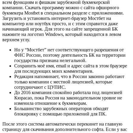
всем функциям и фишкам зарубежной букмекерской
компании. Скачать программу можно с сайта офшорного
букмекера Mostbet в специальном разделе с приложениями.
Загрузить и установить интернет-браузер Мостбет на
компьютер или ноутбук просто, и с этим справится даже
начинающий игрок. Для этого на сайте запрещенной БК
нажмите на логотип Windows, который находится в левом
верхнем углу.
Но у “Мостбет” нет соответствующего разрешения от
ФНС России, поэтому деятельность БК на территории
государства признана нелегальной.
Сохранить моё имя, email и адрес сайта в этом браузере
для последующих моих комментариев.
Редакция напоминает, что в России законно работают
только компании с местной лицензией, которые
сотрудничают с ЦУПИС.
До 2016 компания спокойно работала под лицензией
Кюрасао, пока Россия на законодательном уровне не
изменила отношение к букмекерам.
Большинство зарубежных операторов обходят
блокировку с помощью приложений для ПК.
После этого система автоматически перекинет на главную
страницу для скачивания дополнительного софта. Если у вас