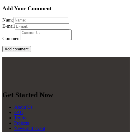
Add Your Comment
Name
E-mail
Comment
Get Started Now
About Us
FAQ
Terms
Projects
News and Event