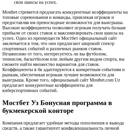
свои шансы на успех.
Mostbet стремится предлагать конкурентные коэффициенты на
топовые соревнования и команды, привлекая игроков и
предоставляя им превосходные возможности для выигрыша.
Высокие коэффициенты позволяют игрокам получать больше
прибыли от своих ставок и максимизировать свои шансы на
успех. Одно из преимуществ Мостбет официальный сайт
заключается в том, что они предлагают широкий спектр
спортивных событий и различных рынков ставок.
Независимо от того, интересуетесь ли вы футболом,
теннисом, баскетболом или любым другим видом спорта, вы
сможете найти множество вариантов для ставок.
Коэффициенты в бк адаптируются к конкретным событиям и
рынкам, обеспечивая игрокам лучшие возможности для
выигрыша. Кроме того, официальный сайт Mostbet.com Uz
предлагает конкурентные коэффициенты для
киберспортивных событий.
Мостбет Уз Бонусная программа в
букмекерской конторе
Компания предлагает удобные методы пополнения и вывода
средств, а также гарантирует конфиденциальность личной