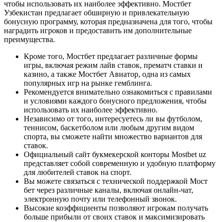
чтобы использовать их наиболее эффективно. Мостбет
Узбекистан предлагает обширную и привлекательную
бонусную программу, которая предназначена для того, чтобы
наградить игроков и предоставить им дополнительные
преимущества.
Кроме того, Мостбет предлагает различные формы
игры, включая режим лайв ставок, прематч ставки и
казино, а также Мостбет Авиатор, одна из самых
популярных игр на рынке гемблинга.
Рекомендуется внимательно ознакомиться с правилами
и условиями каждого бонусного предложения, чтобы
использовать их наиболее эффективно.
Независимо от того, интересуетесь ли вы футболом,
теннисом, баскетболом или любым другим видом
спорта, вы сможете найти множество вариантов для
ставок.
Официальный сайт букмекерской конторы Mostbet uz
представляет собой современную и удобную платформу
для любителей ставок на спорт.
Вы можете связаться с технической поддержкой Мост
бет через различные каналы, включая онлайн-чат,
электронную почту или телефонный звонок.
Высокие коэффициенты позволяют игрокам получать
больше прибыли от своих ставок и максимизировать