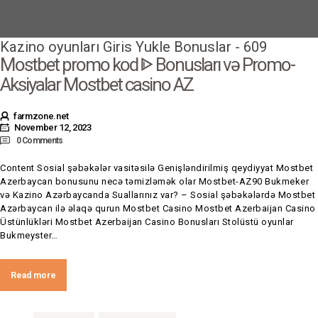
Kazino oyunları Giris Yukle Bonuslar - 609
Mostbet promo kod ᐈ Bonusları və Promo-
Aksiyalar Mostbet casino AZ
farmzone.net
November 12, 2023
0
Comments
Content Sosial şəbəkələr vasitəsilə Genişləndirilmiş qeydiyyat Mostbet
Azerbaycan bonusunu necə təmizləmək olar Mostbet-AZ90 Bukmeker
və Kazino Azərbaycanda Suallarınız var? – Sosial şəbəkələrdə Mostbet
Azərbaycan ilə əlaqə qurun Mostbet Casino Mostbet Azerbaijan Casino
Üstünlükləri Mostbet Azerbaijan Casino Bonusları Stolüstü oyunlar
Bukmeyster…
Read more