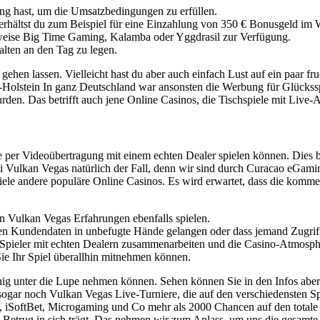
gung hast, um die Umsatzbedingungen zu erfüllen.
o erhältst du zum Beispiel für eine Einzahlung von 350 € Bonusgeld im 
elsweise Big Time Gaming, Kalamba oder Yggdrasil zur Verfügung.
halten an den Tag zu legen.
 gehen lassen. Vielleicht hast du aber auch einfach Lust auf ein paar f
-Holstein In ganz Deutschland war ansonsten die Werbung für Glücksspi
urden. Das betrifft auch jene Online Casinos, die Tischspiele mit Live
ie per Videoübertragung mit einem echten Dealer spielen können. Dies b
i Vulkan Vegas natürlich der Fall, denn wir sind durch Curacao eGaming
viele andere populäre Online Casinos. Es wird erwartet, dass die ko
 Vulkan Vegas Erfahrungen ebenfalls spielen.
en Kundendaten in unbefugte Hände gelangen oder dass jemand Zugriff 
ie Spieler mit echten Dealern zusammenarbeiten und die Casino-Atmos
Sie Ihr Spiel überallhin mitnehmen können.
ig unter die Lupe nehmen können. Sehen können Sie in den Infos aber
ar noch Vulkan Vegas Live-Turniere, die auf den verschiedensten Spie
SoftBet, Microgaming und Co mehr als 2000 Chancen auf den totale S
Betrug in sich trägt. Das nehmen wir zum Anlass, um uns die gesamte