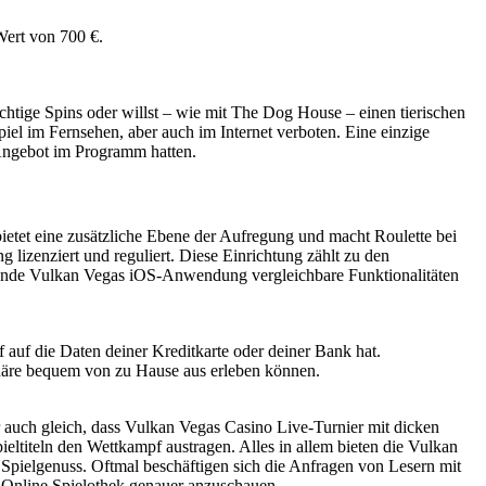
Wert von 700 €.
ruchtige Spins oder willst – wie mit The Dog House – einen tierischen
el im Fernsehen, aber auch im Internet verboten. Eine einzige
-Angebot im Programm hatten.
ietet eine zusätzliche Ebene der Aufregung und macht Roulette bei
 lizenziert und reguliert. Diese Einrichtung zählt zu den
mmende Vulkan Vegas iOS-Anwendung vergleichbare Funktionalitäten
auf die Daten deiner Kreditkarte oder deiner Bank hat.
phäre bequem von zu Hause aus erleben können.
 auch gleich, dass Vulkan Vegas Casino Live-Turnier mit dicken
ltiteln den Wettkampf austragen. Alles in allem bieten die Vulkan
pielgenuss. Oftmal beschäftigen sich die Anfragen von Lesern mit
 Online Spielothek genauer anzuschauen.