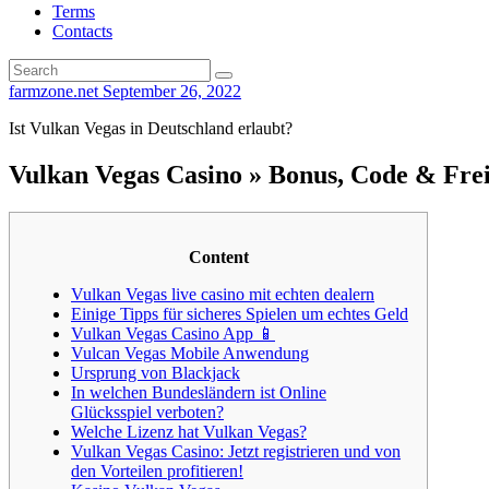
Terms
Contacts
farmzone.net
September 26, 2022
Ist Vulkan Vegas in Deutschland erlaubt?
Vulkan Vegas Casino » Bonus, Code & Fre
Content
Vulkan Vegas live casino mit echten dealern
Einige Tipps für sicheres Spielen um echtes Geld
Vulkan Vegas Casino App 📱
Vulcan Vegas Mobile Anwendung
Ursprung von Blackjack
In welchen Bundesländern ist Online
Glücksspiel verboten?
Welche Lizenz hat Vulkan Vegas?
Vulkan Vegas Casino: Jetzt registrieren und von
den Vorteilen profitieren!