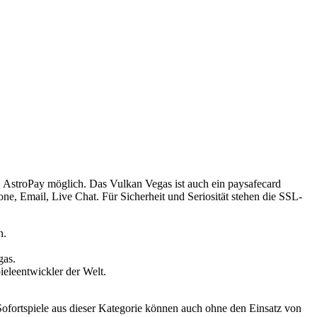
, AstroPay möglich. Das Vulkan Vegas ist auch ein paysafecard
, Email, Live Chat. Für Sicherheit und Seriosität stehen die SSL-
n.
gas.
ieleentwickler der Welt.
 Sofortspiele aus dieser Kategorie können auch ohne den Einsatz von