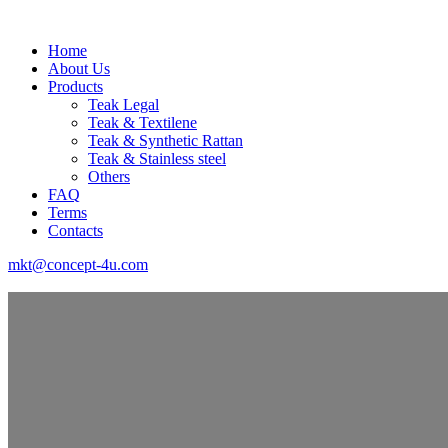
Home
About Us
Products
Teak Legal
Teak & Textilene
Teak & Synthetic Rattan
Teak & Stainless steel
Others
FAQ
Terms
Contacts
mkt@concept-4u.com