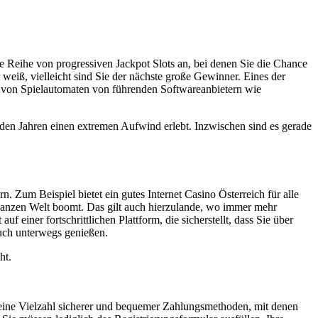
e Reihe von progressiven Jackpot Slots an, bei denen Sie die Chance
iß, vielleicht sind Sie der nächste große Gewinner. Eines der
 von Spielautomaten von führenden Softwareanbietern wie
den Jahren einen extremen Aufwind erlebt. Inzwischen sind es gerade
 Zum Beispiel bietet ein gutes Internet Casino Österreich für alle
 ganzen Welt boomt. Das gilt auch hierzulande, wo immer mehr
 einer fortschrittlichen Plattform, die sicherstellt, dass Sie über
auch unterwegs genießen.
ht.
t eine Vielzahl sicherer und bequemer Zahlungsmethoden, mit denen