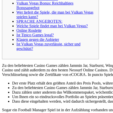
Vulkan Vegas Bonus: Reichhaltiges
Bonusangebot
Wer liefert die Spiele, die man bei Vulkan Vegas
spielen kann?
SPRACHE ANGEBOTEN:
Welche Spiele findet man bei Vulkan Vegas?
Online Roulette
Ist Tipico Games legal?
Klagen gegen die Anbieter
Ist Vulkan Vegas zuverlässig, sicher und
geschützt?
Zu den beliebtesten Casino Games zählen Jammin Jar, Starburst, Win
Casino und zählt außerdem zu den besten Neosurf Online Casinos. Di
Verschlüsselung sowie die Zertifikate von eCOGRA. In puncto Spiel
Der erste Platz erhält den größten Anteil des Preis Pools, währ
Zu den beliebtesten Casino Games zählen Jammin Jar, Starburs
Dazu zählen unter anderem das Willkommenspaket, wöchentli
Um Ihnen ein so eindrucksvolles Portfolio an Spielen präsentie
Dass diese eingehalten werden, wird dadurch sichergestellt, das
Sogar ein Football Manager Spiel ist in der Aufzählung vorhanden und