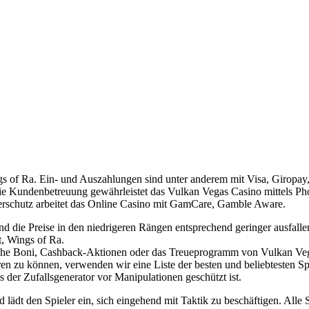
gs of Ra. Ein- und Auszahlungen sind unter anderem mit Visa, Giropay
e Kundenbetreuung gewährleistet das Vulkan Vegas Casino mittels Phone
erschutz arbeitet das Online Casino mit GamCare, Gamble Aware.
end die Preise in den niedrigeren Rängen entsprechend geringer ausfalle
t, Wings of Ra.
che Boni, Cashback-Aktionen oder das Treueprogramm von Vulkan Ve
ren zu können, verwenden wir eine Liste der besten und beliebtesten Sp
s der Zufallsgenerator vor Manipulationen geschützt ist.
 lädt den Spieler ein, sich eingehend mit Taktik zu beschäftigen. Alle