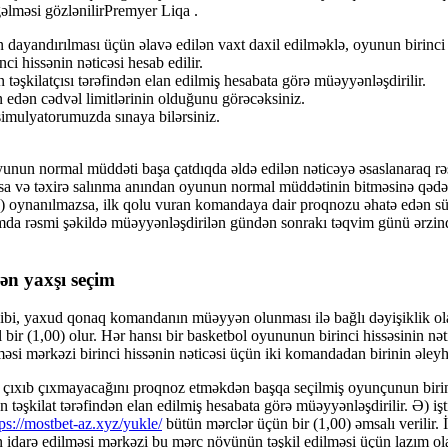
əlməsi gözlənilirPremyer Liqa .
ayandırılması üçün əlavə edilən vaxt daxil edilməklə, oyunun birinci 
i hissənin nəticəsi hesab edilir.
 təşkilatçısı tərəfindən elan edilmiş hesabata görə müəyyənləşdirilir.
dən cədvəl limitlərinin olduğunu görəcəksiniz.
 simulyatorumuzda sınaya bilərsiniz.
unun normal müddəti başa çatdıqda əldə edilən nəticəyə əsaslanaraq rəsm
arsa və təxirə salınma anından oyunun normal müddətinin bitməsinə qəd
lə) oynanılmazsa, ilk qolu vuran komandaya dair proqnozu əhatə edən sütu
amda rəsmi şəkildə müəyyənləşdirilən gündən sonrakı təqvim günü ərzi
ən yaxşı seçim
ibi, yaxud qonaq komandanın müəyyən olunması ilə bağlı dəyişiklik olars
l bir (1,00) olur. Hər hansı bir basketbol oyununun birinci hissəsinin 
lməsi mərkəzi birinci hissənin nəticəsi üçün iki komandadan birinin əley
erə çıxıb çıxmayacağını proqnoz etməkdən başqa seçilmiş oyunçunun biri
ən təşkilat tərəfindən elan edilmiş hesabata görə müəyyənləşdirilir. Ə) i
tps://mostbet-az.xyz/yukle/
bütün mərclər üçün bir (1,00) əmsalı verilir. İ
n idarə edilməsi mərkəzi bu mərc növünün təşkil edilməsi üçün lazım ola