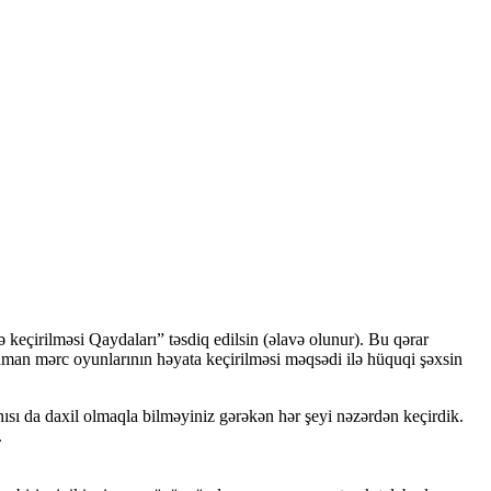
keçirilməsi Qaydaları” təsdiq edilsin (əlavə olunur). Bu qərar
n mərc oyunlarının həyata keçirilməsi məqsədi ilə hüquqi şəxsin
hısı da daxil olmaqla bilməyiniz gərəkən hər şeyi nəzərdən keçirdik.
.