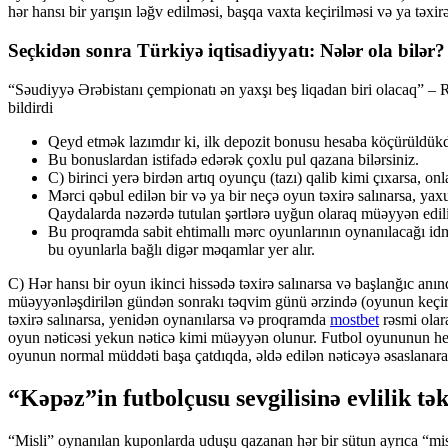
hər hansı bir yarışın ləğv edilməsi, başqa vaxta keçirilməsi və ya təxi
Seçkidən sonra Türkiyə iqtisadiyyatı: Nələr ola bilər?
“Səudiyyə Ərəbistanı çempionatı ən yaxşı beş liqadan biri olacaq” – 
bildirdi
Qeyd etmək lazımdır ki, ilk depozit bonusu hesaba köçürüldükd
Bu bonuslardan istifadə edərək çoxlu pul qazana bilərsiniz.
C) birinci yerə birdən artıq oyunçu (tazı) qalib kimi çıxarsa, o
Mərci qəbul edilən bir və ya bir neçə oyun təxirə salınarsa, ya
Qaydalarda nəzərdə tutulan şərtlərə uyğun olaraq müəyyən edili
Bu proqramda sabit ehtimallı mərc oyunlarının oynanılacağı idman
bu oyunlarla bağlı digər məqamlar yer alır.
C) Hər hansı bir oyun ikinci hissədə təxirə salınarsa və başlanğıc a
müəyyənləşdirilən gündən sonrakı təqvim günü ərzində (oyunun keçirildi
təxirə salınarsa, yenidən oynanılarsa və proqramda
mostbet
rəsmi olar
oyun nəticəsi yekun nəticə kimi müəyyən olunur. Futbol oyununun hesa
oyunun normal müddəti başa çatdıqda, əldə edilən nəticəyə əsaslanaraq
“Kəpəz”in futbolçusu sevgilisinə evlilik 
“Misli” oynanılan kuponlarda uduşu qazanan hər bir sütun ayrıca “mis