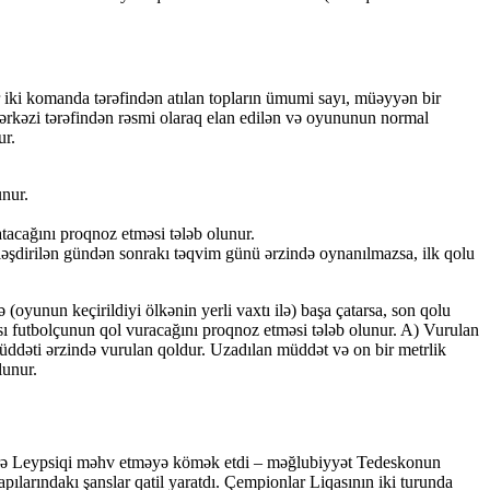
 iki komanda tərəfindən atılan topların ümumi sayı, müəyyən bir
mərkəzi tərəfindən rəsmi olaraq elan edilən və oyununun normal
ur.
unur.
tacağını proqnoz etməsi tələb olunur.
ləşdirilən gündən sonrakı təqvim günü ərzində oynanılmazsa, ilk qolu
oyunun keçirildiyi ölkənin yerli vaxtı ilə) başa çatarsa, son qolu
ı futbolçunun qol vuracağını proqnoz etməsi tələb olunur. A) Vurulan
ddəti ərzində vurulan qoldur. Uzadılan müddət və on bir metrlik
lunur.
menlərə Leypsiqi məhv etməyə kömək etdi – məğlubiyyət Tedeskonun
larındakı şanslar qatil yaratdı. Çempionlar Liqasının iki turunda