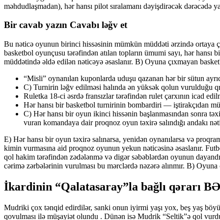
məhdudlaşmadan), hər hansı pilot sıralamanı dəyişdirəcək dərəcədə yarı
Bir cavab yazın Cavabı ləğv et
Bu nəticə oyunun birinci hissəsinin mümkün müddəti ərzində ortaya çı
basketbol oyunçusu tərəfindən atılan topların ümumi sayı, hər hansı b
müddətində əldə edilən nəticəyə əsaslanır. B) Oyuna çıxmayan basketbo
“Misli” oynanılan kuponlarda uduşu qazanan hər bir sütun ayrıc
C) Turnirin ləğv edilməsi halında ən yüksək qolun vurulduğu qrup
Ruletka 18-ci əsrdə fransızlar tərəfindən rulet çarxının icad edilm
Hər hansı bir basketbol turnirinin bombardiri — iştirakçıdan m
C) Hər hansı bir oyun ikinci hissənin başlanmasından sonra təx
vuran komandaya dair proqnoz oyun təxirə salındığı andakı nəti
E) Hər hansı bir oyun təxirə salınarsa, yenidən oynanılarsa və proqra
kimin vurmasına aid proqnoz oyunun yekun nəticəsinə əsaslanır. Futb
qol hakim tərəfindən zədələnmə və digər səbəblərdən oyunun dayandır
cərimə zərbələrinin vurulması bu mərclərdə nəzərə alınmır. B) Oyuna ç
İkardinin “Qalatasaray”la bağlı qərarı
Mudriki çox tənqid edirdilər, sanki onun iyirmi yaşı yox, beş yaş böy
qovulması ilə müşayiət olundu . Dünən isə Mudrik “Seltik”ə qol vurdu