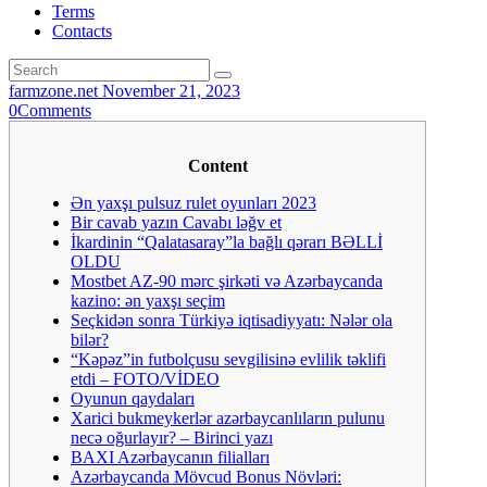
Terms
Contacts
farmzone.net
November 21, 2023
0
Comments
Content
Ən yaxşı pulsuz rulet oyunları 2023
Bir cavab yazın Cavabı ləğv et
İkardinin “Qalatasaray”la bağlı qərarı BƏLLİ
OLDU
Mostbet AZ-90 mərc şirkəti və Azərbaycanda
kazino: ən yaxşı seçim
Seçkidən sonra Türkiyə iqtisadiyyatı: Nələr ola
bilər?
“Kəpəz”in futbolçusu sevgilisinə evlilik təklifi
etdi – FOTO/VİDEO
Oyunun qaydaları
Xarici bukmeykerlər azərbaycanlıların pulunu
necə oğurlayır? – Birinci yazı
BAXI Azərbaycanın filialları
Azərbaycanda Mövcud Bonus Növləri: