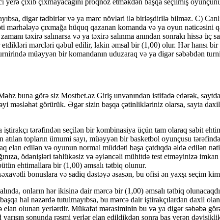
rinci yerə çıxıb çıxmayacağını proqnoz etməkdən başqa seçilmiş oyunçunu
sa, digər tədbirlər və ya mərc növləri ilə birləşdirilə bilməz. C) Canl
vbəti mərhələyə çıxmağa hüquq qazanan komanda və ya oyun nəticəsini 
zamanı təxirə salınarsa və ya təxirə salınma anından sonrakı hissə üç s
dikləri mərcləri qəbul edilir, lakin əmsal bir (1,00) olur. Hər hansı bi
 turnirində müəyyən bir komandanın uduzaraq və ya digər səbəbdən turnir
Məhz buna görə siz Mostbet.az Giriş unvanından istifadə edərək, saytda da
i məsləhət görürük. Əgər sizin başqa çətinlikləriniz olarsa, sayta daxil
 iştirakçı tərəfindən seçilən bir kombinasiya üçün tam olaraq sabit ehtim
n atılan topların ümumi sayı, müəyyən bir basketbol oyunçusu tərəfində
araq elan edilən və oyunun normal müddəti başa çatdıqda əldə edilən nəti
ınıza, ödənişləri təhlükəsiz və əyləncəli mühitdə test etməyinizə imkan 
ütün ehtimallara bir (1,00) əmsalı tətbiq olunur.
səxavətli bonuslara və sadiq dəstəyə əsasən, bu ofisi ən yaxşı seçim kimi
alında, onların hər ikisinə dair mərcə bir (1,00) əmsalı tətbiq olunacaqdı
aşqa hal nəzərdə tutulmayıbsa, bu mərcə dair iştirakçılardan daxil olan b
 elan olunan yerlərdir. Mükafat mərasiminin bu və ya digər səbəbə görə k
 yarışın sonunda rəsmi yerlər elan edildikdən sonra baş verən dəyişik