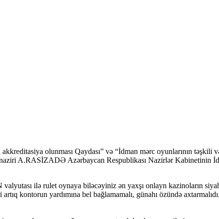
akkreditasiya olunması Qaydası” və “İdman mərc oyunlarının təşkili və 
naziri A.RASİZADƏ Azərbaycan Respublikası Nazirlər Kabinetinin İdma
valyutası ilə rulet oynaya biləcəyiniz ən yaxşı onlayn kazinoların siya
ri artıq kontorun yardımına bel bağlamamalı, günahı özündə axtarmalıdı