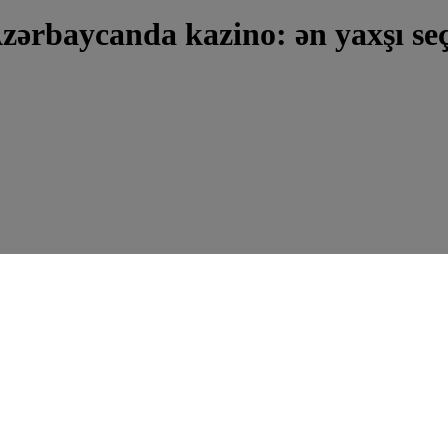
Azərbaycanda kazino: ən yaxşı se