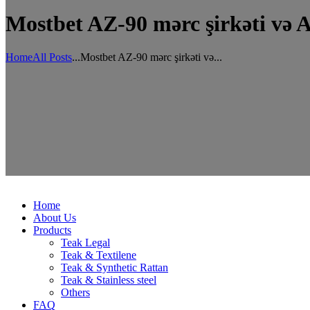
Mostbet AZ-90 mərc şirkəti və 
Home
All Posts
...
Mostbet AZ-90 mərc şirkəti və...
Home
About Us
Products
Teak Legal
Teak & Textilene
Teak & Synthetic Rattan
Teak & Stainless steel
Others
FAQ