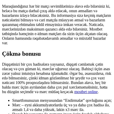
Maraqlandığınız hər bir matçı sevimlilərinizə əlavə edə bilərsiniz ki,
beləcə bu matça dərhal çıxış əldə edəcək, onun əmsalları və
bazarlarını izləyə biləcəksiniz. Bu informasiya sizə keçmiş matçların
nəticələrini bilməyə və cari matçda müəyyən əmsal və bazarların
qazanmaq ehtimalını təhlil etməyinizə imkan verəcək. Nəticədə,
mərclərinizdən maksimum qazancı əldə edə bilərsiniz. Mostbet
tətbiqində həmçinin e-idman matçları da sizin üçün əlçatan olacaq.
Onların hamısında rəqabətədavamlı əmsallar və müxtəlif bazarlar
var.
Çökmə bonusu
Diqqətinizi bir çox hadisələrə yaysanız, diqqəti cəmləmək çətin
olacaq və çox güman ki, mərclər uğursuz olacaq. Bahisçi üçün əsas
zərər yalnız intuisiya hesabına işləməkdir. Əgər bu, əsassızdırsa, risk
edə bilməzsiniz, çünki idman gözlənilməz bir şeydir və çox vaxt
nəticəni 100% proqnozlaşdıra bilməzsiniz. Bundan əlavə, heç bir
halda mərc üçün ayrılandan daha çox pul xərcləməməlisiniz, hətta
bu düzgün seçimdir və mərc mütləq keçəcək
mostbet online
.
Smartfonunuzun menyusundan “Endirmələr” qovluğunu açın;
Mərc – eyni akkumulyatorlarda üç və ya daha çox hadisə ilə,
əmsalı 1,4 və daha yüksək, lakin x3 mərc ilə.