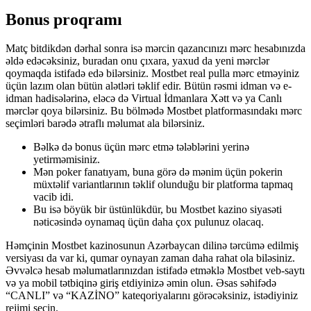
Bonus proqramı
Matç bitdikdən dərhal sonra isə mərcin qazancınızı mərc hesabınızda
əldə edəcəksiniz, buradan onu çıxara, yaxud da yeni mərclər
qoymaqda istifadə edə bilərsiniz. Mostbet real pulla mərc etməyiniz
üçün lazım olan bütün alətləri təklif edir. Bütün rəsmi idman və e-
idman hadisələrinə, eləcə də Virtual İdmanlara Xətt və ya Canlı
mərclər qoya bilərsiniz. Bu bölmədə Mostbet platformasındakı mərc
seçimləri barədə ətraflı məlumat ala bilərsiniz.
Bəlkə də bonus üçün mərc etmə tələblərini yerinə
yetirməmisiniz.
Mən poker fanatıyam, buna görə də mənim üçün pokerin
müxtəlif variantlarının təklif olunduğu bir platforma tapmaq
vacib idi.
Bu isə böyük bir üstünlükdür, bu Mostbet kazino siyasəti
nəticəsində oynamaq üçün daha çox pulunuz olacaq.
Həmçinin Mostbet kazinosunun Azərbaycan dilinə tərcümə edilmiş
versiyası da var ki, qumar oynayan zaman daha rahat ola biləsiniz.
Əvvəlcə hesab məlumatlarınızdan istifadə etməklə Mostbet veb-saytı
və ya mobil tətbiqinə giriş etdiyinizə əmin olun. Əsas səhifədə
“CANLI” və “KAZİNO” kateqoriyalarını görəcəksiniz, istədiyiniz
rejimi seçin.