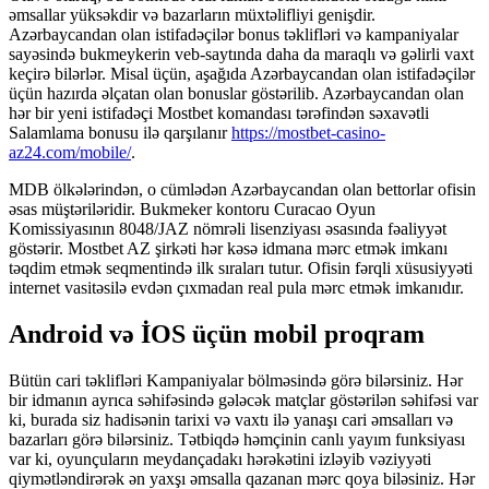
əmsallar yüksəkdir və bazarların müxtəlifliyi genişdir.
Azərbaycandan olan istifadəçilər bonus təklifləri və kampaniyalar
sayəsində bukmeykerin veb-saytında daha da maraqlı və gəlirli vaxt
keçirə bilərlər. Misal üçün, aşağıda Azərbaycandan olan istifadəçilər
üçün hazırda əlçatan olan bonuslar göstərilib. Azərbaycandan olan
hər bir yeni istifadəçi Mostbet komandası tərəfindən səxavətli
Salamlama bonusu ilə qarşılanır
https://mostbet-casino-
az24.com/mobile/
.
MDB ölkələrindən, o cümlədən Azərbaycandan olan bettorlar ofisin
əsas müştəriləridir. Bukmeker kontoru Curacao Oyun
Komissiyasının 8048/JAZ nömrəli lisenziyası əsasında fəaliyyət
göstərir. Mostbet AZ şirkəti hər kəsə idmana mərc etmək imkanı
təqdim etmək seqmentində ilk sıraları tutur. Ofisin fərqli xüsusiyyəti
internet vasitəsilə evdən çıxmadan real pula mərc etmək imkanıdır.
Android və İOS üçün mobil proqram
Bütün cari təklifləri Kampaniyalar bölməsində görə bilərsiniz. Hər
bir idmanın ayrıca səhifəsində gələcək matçlar göstərilən səhifəsi var
ki, burada siz hadisənin tarixi və vaxtı ilə yanaşı cari əmsalları və
bazarları görə bilərsiniz. Tətbiqdə həmçinin canlı yayım funksiyası
var ki, oyunçuların meydançadakı hərəkətini izləyib vəziyyəti
qiymətləndirərək ən yaxşı əmsalla qazanan mərc qoya biləsiniz. Hər