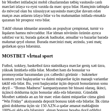
bir Mostbet istifadəçisi mobil cihazlarından tətbiq vasitəsilə canlı
mərcləri izləyə və eyni vaxtda da mərc qoya bilər. Həmçinin tətbiqdə
də mövcud olan bu xüsusiyyət sayəsində mərcçilər davam edən
matçın əsas anlarını izləyə bilər və bu məlumatdan istifadə etməklə
qazanan bir proqnoz verə bilər.
Təklif olunan idmanlar arasında ən populyar çempionat, turnir və
liqaların hamısı mövcuddur. Hər idman növünün özünün ayrıca
səhifəsi var ki, burada gələcək hadisələr, əmsallar və bazarlar barədə
məlumat qeyd olunur. Burada mərcinizi matç ərzində, yəni matç
gedərkən qoya bilərsiniz.
MOSTBET vİrtual sport
Futbol, ​​xokkey, basketbol üzrə statistikaya mərclər geniş xətt üzrə,
yüksək limitlərlə edilə bilər. Mostbet həm də bonuslar və
promosyonlar baxımından çox cəlbedici görünür – bukmeker
kontoru yeni başlayanlar və daimi müştərilər üçün maraqlı variantlar
təklif edə bilər. Bu, yeni başlayanlar üçün depozit bonuslarının sonu
deyil – “Bonus Madness” kampaniyasının bir hissəsi olaraq, ikinci,
üçüncü doldurma üçün bonuslar əldə edə bilərsiniz. Gündəlik
Mostbet xəttində ən azı bir mərc edən daimi müştərilər cümə günü
“Win ​​​​Friday” aksiyasında depozit bonusu tələb edə bilərlər. İlk cümə
günü doldurma üçün siz 150 AZN-ə qədər əmanət məbləğinin
100%-ni əldə edə bilərsiniz, alınan bonusu hesaba daxil edildiyi