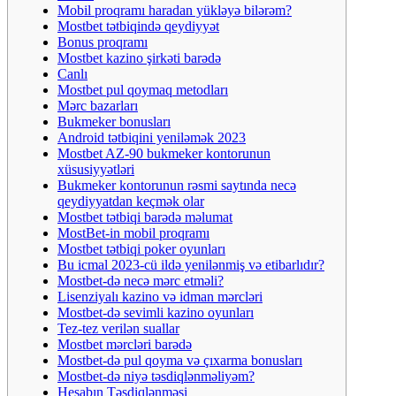
Mobil proqramı haradan yükləyə bilərəm?
Mostbet tətbiqində qeydiyyət
Bonus proqramı
Mostbet kazino şirkəti barədə
Canlı
Mostbet pul qoymaq metodları
Mərc bazarları
Bukmeker bonusları
Android tətbiqini yeniləmək 2023
Mostbet AZ-90 bukmeker kontorunun
xüsusiyyətləri
Bukmeker kontorunun rəsmi saytında necə
qeydiyyatdan keçmək olar
Mostbet tətbiqi barədə məlumat
MostBet-in mobil proqramı
Mostbet tətbiqi poker oyunları
Bu icmal 2023-cü ildə yenilənmiş və etibarlıdır?
Mostbet-də necə mərc etməli?
Lisenziyalı kazino və idman mərcləri
Mostbet-də sevimli kazino oyunları
Tez-tez verilən suallar
Mostbet mərcləri barədə
Mostbet-də pul qoyma və çıxarma bonusları
Mostbet-də niyə təsdiqlənməliyəm?
Hesabın Təsdiqlənməsi