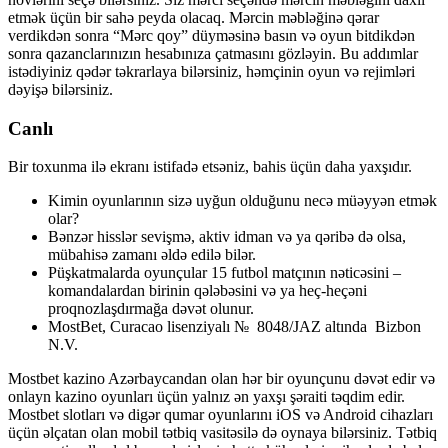
etmək üçün bir sahə peyda olacaq. Mərcin məbləğinə qərar
verdikdən sonra “Mərc qoy” düyməsinə basın və oyun bitdikdən
sonra qazanclarınızın hesabınıza çatmasını gözləyin. Bu addımlar
istədiyiniz qədər təkrarlaya bilərsiniz, həmçinin oyun və rejimləri
dəyişə bilərsiniz.
Canlı
Bir toxunma ilə ekranı istifadə etsəniz, bahis üçün daha yaxşıdır.
Kimin oyunlarının sizə uyğun olduğunu necə müəyyən etmək
olar?
Bənzər hisslər sevişmə, aktiv idman və ya qəribə də olsa,
mübahisə zamanı əldə edilə bilər.
Püşkatmalarda oyunçular 15 futbol matçının nəticəsini –
komandalardan birinin qələbəsini və ya heç-heçəni
proqnozlaşdırmağa dəvət olunur.
MostBet, Curacao lisenziyalı № 8048/JAZ altında Bizbon
N.V.
Mostbet kazino Azərbaycandan olan hər bir oyunçunu dəvət edir və
onlayn kazino oyunları üçün yalnız ən yaxşı şəraiti təqdim edir.
Mostbet slotları və digər qumar oyunlarını iOS və Android cihazları
üçün əlçatan olan mobil tətbiq vasitəsilə də oynaya bilərsiniz. Tətbiq