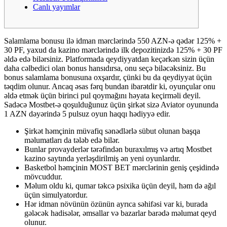
Canlı yayımlar
Salamlama bonusu ilə idman mərclərində 550 AZN-ə qədər 125% +
30 PF, yaxud da kazino mərclərində ilk depozitinizdə 125% + 30 PF
əldə edə bilərsiniz. Platformada qeydiyyatdan keçərkən sizin üçün
daha cəlbedici olan bonus hansıdırsa, onu seçə biləcəksiniz. Bu
bonus salamlama bonusuna oxşardır, çünki bu da qeydiyyat üçün
təqdim olunur. Ancaq əsas fərq bundan ibarətdir ki, oyunçular onu
əldə etmək üçün birinci pul qoymağını həyata keçirməli deyil.
Sadəcə Mostbet-ə qoşulduğunuz üçün şirkət sizə Aviator oyununda
1 AZN dəyərində 5 pulsuz oyun haqqı hədiyyə edir.
Şirkət həmçinin müvafiq sənədlərlə sübut olunan başqa
məlumatları da tələb edə bilər.
Bunlar provayderlər tərəfindən buraxılmış və artıq Mostbet
kazino saytında yerləşdirilmiş ən yeni oyunlardır.
Basketbol həmçinin MOST BET mərclərinin geniş çeşidində
mövcuddur.
Məlum oldu ki, qumar təkcə psixika üçün deyil, həm də ağıl
üçün simulyatordur.
Hər idman növünün özünün ayrıca səhifəsi var ki, burada
gələcək hadisələr, əmsallar və bazarlar barədə məlumat qeyd
olunur.