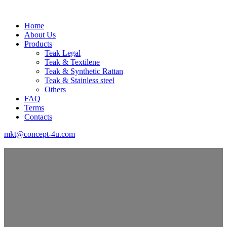
Home
About Us
Products
Teak Legal
Teak & Textilene
Teak & Synthetic Rattan
Teak & Stainless steel
Others
FAQ
Terms
Contacts
mkt@concept-4u.com