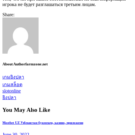
игрока не будет разглашаться третьим лицам.
Share:
About Author
farmzone.net
เกมยิงปลา
เกมสล็อต
slotonline
ยิงปลา
You May Also Like
Mostbet UZ Узбекистан букмекер, казино, приложени
June 30, 2022