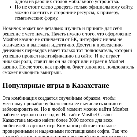
одном из рабочих столов мобильного устройства.
Но не стоит слепо доверять только официальному сайту,
можно посетить и сторонние ресурсы, к примеру,
тематические форму.
Новичок может все детально изучить и принять для себя
решение с чего начать. Начать нужно с того, что оформление
Mostbet казино не отличается от БК, интерфейс ничем не
отличается и выглядит идентично. Доступ к проведению
денежных переводов имеет только тот пользователь, который
успешно прошел идентификацию на сайте. И не играет
никакой роли, ставит ли он на спорт или играет в Mostbet
казино. После того, как профиль будет заполнен, пользователь
сможет выводить выигрыш.
Популярные игры в Казахстане
Эта комбинация создается случайным образом, чтобы
местному провайдеру было сложнее вычислить копию и
заблокировать ее. Но в любой момент можно найти Mostbet
рабочее зеркало на сегодня. На сайте Mostbet Casino
Казахстана можно найти более 3000 слотов для всех
любителей азартных игр. Компания работает только с
проверенными и надежными поставщиками софта. Так что
каждый автомат демонстрирует высокий процент отдачи и