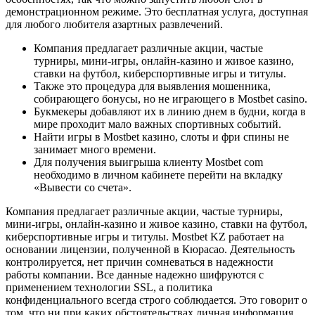
демонстрационном режиме. Это бесплатная услуга, доступная
для любого любителя азартных развлечений.
Компания предлагает различные акции, частые
турниры, мини-игры, онлайн-казино и живое казино,
ставки на футбол, киберспортивные игры и титулы.
Также это процедура для выявления мошенника,
собирающего бонусы, но не играющего в Mostbet casino.
Букмекеры добавляют их в линию днем в будни, когда в
мире проходит мало важных спортивных событий.
Найти игры в Mostbet казино, слоты и фри спины не
занимает много времени.
Для получения выигрыша клиенту Mostbet com
необходимо в личном кабинете перейти на вкладку
«Вывести со счета».
Компания предлагает различные акции, частые турниры,
мини-игры, онлайн-казино и живое казино, ставки на футбол,
киберспортивные игры и титулы. Mostbet KZ работает на
основании лицензии, полученной в Кюрасао. Деятельность
контролируется, нет причин сомневаться в надежности
работы компании. Все данные надежно шифруются с
применением технологии SSL, а политика
конфиденциального всегда строго соблюдается. Это говорит о
том, что ни при каких обстоятельствах личная информация