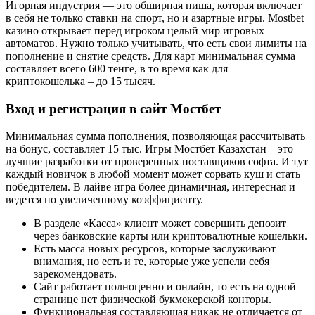
Игорная индустрия — это обширная ниша, которая включает
в себя не только ставки на спорт, но и азартные игры. Mostbet
казино открывает перед игроком целый мир игровых
автоматов. Нужно только учитывать, что есть свои лимиты на
пополнение и снятие средств. Для карт минимальная сумма
составляет всего 600 тенге, в то время как для
криптокошелька – до 15 тысяч.
Вход и регистрация в сайт Мостбет
Минимальная сумма пополнения, позволяющая рассчитывать
на бонус, составляет 15 тыс. Игры Мостбет Казахстан – это
лучшие разработки от проверенных поставщиков софта. И тут
каждый новичок в любой момент может сорвать куш и стать
победителем. В лайве игра более динамичная, интересная и
ведется по увеличенному коэффициенту.
В разделе «Касса» клиент может совершить депозит
через банковские карты или криптовалютные кошельки.
Есть масса новых ресурсов, которые заслуживают
внимания, но есть и те, которые уже успели себя
зарекомендовать.
Сайт работает полноценно и онлайн, то есть на одной
странице нет физической букмекерской конторы.
Функциональная составляющая никак не отличается от