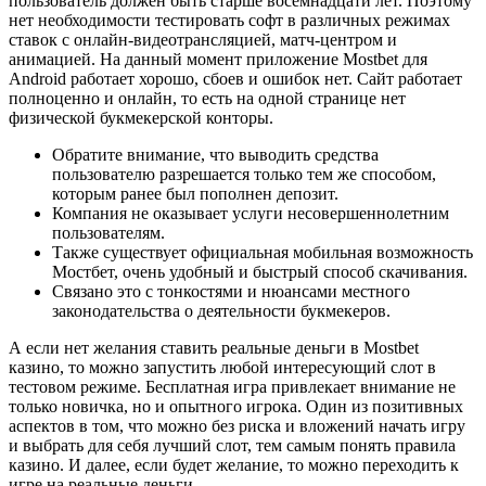
пользователь должен быть старше восемнадцати лет. Поэтому
нет необходимости тестировать софт в различных режимах
ставок с онлайн-видеотрансляцией, матч-центром и
анимацией. На данный момент приложение Mostbet для
Android работает хорошо, сбоев и ошибок нет. Сайт работает
полноценно и онлайн, то есть на одной странице нет
физической букмекерской конторы.
Обратите внимание, что выводить средства
пользователю разрешается только тем же способом,
которым ранее был пополнен депозит.
Компания не оказывает услуги несовершеннолетним
пользователям.
Также существует официальная мобильная возможность
Мостбет, очень удобный и быстрый способ скачивания.
Связано это с тонкостями и нюансами местного
законодательства о деятельности букмекеров.
А если нет желания ставить реальные деньги в Mostbet
казино, то можно запустить любой интересующий слот в
тестовом режиме. Бесплатная игра привлекает внимание не
только новичка, но и опытного игрока. Один из позитивных
аспектов в том, что можно без риска и вложений начать игру
и выбрать для себя лучший слот, тем самым понять правила
казино. И далее, если будет желание, то можно переходить к
игре на реальные деньги.