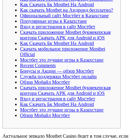
Как Скачать Бк Mostbet На Android
Как скачать Mostbet на Андроид бесплатно?
Официальный сайт Мостбет в Казахстане
Популярные игры в Казахстане
Вход и регистрация в сайт Мостбет
Скачать приложение Mostbet букмекерская
контора Скачать APK для Android и iOS
Как Скачать Бк Mostbet На Android
Скачать мобильное приложение Mostbet
Official
Мостбет это лучшие игры в Казахстане
Recent Comments
Бонусы и Акции — обзор Мостбет
Служба поддержки Мостбет онлайн
Обзор Мобайл Мостбет
Скачать приложение Mostbet букмекерская
контора Скачать APK для Android и iOS
Вход и регистрация в сайт Мостбет
Как Скачать Бк Mostbet На Android
Мостбет это лучшие игры в Казахстане
Обзор Мобайл Мостбет
Актуальное зеркало Mostbet Casino будет в том случае, если