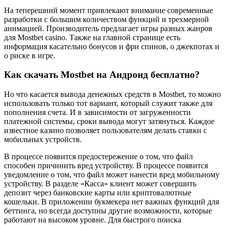
На теперешний момент привлекают внимание современные
разработки с большим количеством функций и трехмерной
анимацией. Производитель предлагает игры разных жанров
для Mostbet casino. Также на главной странице есть
информация касательно бонусов и фри спинов, о джекпотах и
о риске в игре.
Как скачать Mostbet на Андроид бесплатно?
Но что касается вывода денежных средств в Mostbet, то можно
использовать только тот вариант, который служит также для
пополнения счета. И в зависимости от загруженности
платежной системы, сроки вывода могут затянуться. Каждое
известное казино позволяет пользователям делать ставки с
мобильных устройств.
В процессе появится предостережение о том, что файл
способен причинить вред устройству. В процессе появится
уведомление о том, что файл может нанести вред мобильному
устройству. В разделе «Касса» клиент может совершить
депозит через банковские карты или криптовалютные
кошельки. В приложении букмекера нет важных функций для
беттинга, но всегда доступны другие возможности, которые
работают на высоком уровне. Для быстрого поиска