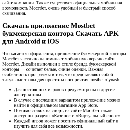
сайте компании. Также существует официальная мобильная
возможность Мостбет, очень удобный и быстрый способ
скачивания.
Скачать приложение Mostbet
букмекерская контора Скачать APK
для Android и iOS
Что касается оформления, приложение букмекерской конторы
Мостбет частично напоминает мобильную версию сайта
Мостбет. Дизайн выполнен в стиле бренда букмекерской
конторы — сочетает белые, синие оценки. Важная
особенность программы в том, что представляют собой
титульные травы для простоты восприятия mostbet o’ynash.
Для постоянных игроков предусмотрены и другие
альтернативы.
В случае с последним вариантом приложение можно
найти в официальном магазине App Store.
Помимо ставок на спорт, на сайте Мостбет также
доступны разделы «Казино» и «Виртуальный спорт».
Каждый игрок может посетить официальный сайт и
изучить для себя все возможности.