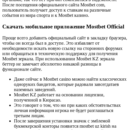
После посещения официального сайта Mostbet com,
пользователь получает доступ к ставкам на различные
события из мира спорта и к Mostbet казино.
Скачать мобильное приложение Mostbet Official
Проще всего добавить официальный сайт в закладку браузера,
чтобы он всегда был в доступе. Это избавляет от
необходимости искать новую ссылку на сторонних форумах
или обращаться в техническую поддержку для получения
Mostbet зеркала. При использовании Mostbet KZ зеркала
беттер не замечает абсолютно никакой разницы в
функционале сайте.
Даже сейчас в Mostbet casino можно найти классических
одноруких бандитов, которые радовали завсегдатаев
наземных заведений.
Mostbet KZ работает на основании лицензии,
полученной в Кюрасао.
Это говорит о том, что ни при каких обстоятельствах
личная информация игрока не будет разглашаться
третьим лицам.
После завершения установки значок с эмблемой
букмекерской конторы появится mostbet uz kirish на