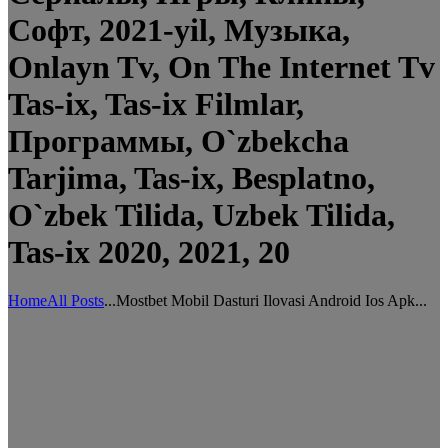
Софт, 2021-yil, Музыка,
Onlayn Tv, On The Internet Tv
Tas-ix, Tas-ix Filmlar,
Программы, O`zbekcha
Tarjima, Tas-ix, Besplatno,
O`zbek Tilida, Uzbek Tilida,
Tas-ix 2020, 2021, 20
Home
All Posts
...
Mostbet Mobil Dasturi Ilovasi Android Ios Apk...