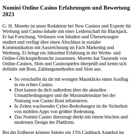
Nomini Online Casino Erfahrungen und Bewertung
2023
G. H. Moretto ist unser Redakteur bei New Casinos und Experte für
Werbung und Casino-Inhalte mit einer Leidenschaft für Blackjack.
Er hat Forschung, Verfassen von Inhalten und Übersetzungen
studiert und verfügt über einen Abschluss in sozialer
Kommunikation mit Auszeichnung im Fach Marketing und
Werbung. Er bringt ein Jahrzehnt Erfahrung in der Werbe- und
Online-Glücksspielbranche zusammen. Moretto hat Tausende von
Online-Casinos, Slots und Casinospielen überprüft und kennt sich
definitiv mit Boni, Zahlungsmethoden und Slots aus.
So verschaffst du dir mit wenigen Mausklicks einen Ausflug
in ein echtes Casino.
Dort kannst du dich außerdem über die aktuellen
Umsatzbedingungen und die Maximaleinsätze bei der
Nutzung von Casino Boni informieren.
In Zeiten wachsender Cyber-Bedrohungen ist die Sicherheit
von mobilen Apps von größter Bedeutung.
Das Nomini Casino überzeugt direkt mit einem frischen und
modernen Design der Plattform.
Bei der Erdbeere können Spieler ein 15% Cashback Angebot im