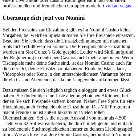
einem Live-Studio oder Casino-Raum gestreamt und von einem
professionellen und freundlichen Croupier moderiert
vulkan vegas
.
Überzeuge dich jetzt von Nomini
Bei den Freespins zur Einzahlung gibt es im Nomini Casino keine
Vorgaben, bei welchen Spielautomaten Sie Ihre Freispiele einsetzen.
Beachten Sie jedoch, dass die Umsatzbedingungen mit manchen
Slots nicht erfüllt werden können. Die Freespins ohne Einzahlung
werden am Slot Gonzo’s Gold gespielt. Leider wird Skrill aufgrund
der Regulierung in deutschen Casinos nicht mehr angeboten. Wenn
Tischspiele mehr deine Sache sind, ist das Nomini Casino auch für
dich der Ort, deine Einsätze zu platzieren. Roulette, Black Jack,
Videopoker oder Keno in den unterschiedlichsten Varianten bieten
dir ein Casino Abenteuer, das keine Langeweile aufkommen lässt.
Dazu müssen Sie sich lediglich täglich einloggen und etwas Glück
haben. Sie finden hier eine Liste aller angebotenen Aktionen, bei
denen Sie sich Freispiele sichern können. Neben Free Spins für eine
Einzahlung auch Freispiele ohne Einzahlung. Das VIP Programm
macht Freude und ist äußert lukrativ mit vielen tollen
Überraschungen. Sei es die riesige Auswahl von mehr als 4.500
Titeln von 32 Softwareanbietern, die durch intelligente und einfach
zu bedienende Suchmöglichkeiten immer zu deinem Lieblingsspiel
führt. Wie auch viele andere Online Casinos, bemüht sich Nomini