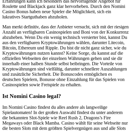
Erfahrungen kann ich besonders das hervorragende Angebot für
Roulette und Blackjack ganz klar hervorheben. Durch den Nomini
Casino Bonus haben neue Spieler die Möglichkeit, sich ein
lukratives Startguthaben abzuholen.
Man merkt definitiv, dass der Anbieter versucht, sich mit der riesigen
Anzahl an verfügbaren Casinospielen und Boni von der Konkurrenz
abzuheben. Wenn Du ein wenig technisch versierter bist, kannst Du
aus den verfügbaren Kryptowährungen wählen, darunter Litecoin,
Bitcoin, Ethereum und Ripple. Du bist dir nicht ganz sicher, wie du
Kryptowährungen nutzen kannst? Keine Sorge, du kannst auf die
offiziellen Webseiten der einzelnen Währungen gehen und sie dir
innerhalb einer halben Stunde selbst beibringen. Die Vorteile von
Kryptowährungen sind vielfältig, darunter schnellere Auszahlungen
und zusätzliche Sicherheit. Die Bonuscodes ermöglichen es
deutschen Spielern, Bonusse ohne Einzahlung für das Spielen von
Casinospielen sowie Freispiele zu erhalten.
Ist Nomini Casino legal?
Im Nomini Casino findest du alles andere als langweilige
Spielautomaten! In der großen Auswahl findest du unter anderem
die bekannten Slot-Spiele wie Reel Rush 2, Dragons’s Fire
Megaways oder Black Mamba. Casino wählt für seine Webseite nur
die besten Slots mit dem größten Spielvergnügen aus und alle Slots