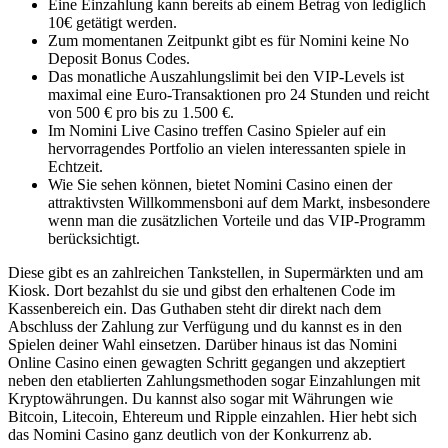
Eine Einzahlung kann bereits ab einem Betrag von lediglich
10€ getätigt werden.
Zum momentanen Zeitpunkt gibt es für Nomini keine No
Deposit Bonus Codes.
Das monatliche Auszahlungslimit bei den VIP-Levels ist
maximal eine Euro-Transaktionen pro 24 Stunden und reicht
von 500 € pro bis zu 1.500 €.
Im Nomini Live Casino treffen Casino Spieler auf ein
hervorragendes Portfolio an vielen interessanten spiele in
Echtzeit.
Wie Sie sehen können, bietet Nomini Casino einen der
attraktivsten Willkommensboni auf dem Markt, insbesondere
wenn man die zusätzlichen Vorteile und das VIP-Programm
berücksichtigt.
Diese gibt es an zahlreichen Tankstellen, in Supermärkten und am
Kiosk. Dort bezahlst du sie und gibst den erhaltenen Code im
Kassenbereich ein. Das Guthaben steht dir direkt nach dem
Abschluss der Zahlung zur Verfügung und du kannst es in den
Spielen deiner Wahl einsetzen. Darüber hinaus ist das Nomini
Online Casino einen gewagten Schritt gegangen und akzeptiert
neben den etablierten Zahlungsmethoden sogar Einzahlungen mit
Kryptowährungen. Du kannst also sogar mit Währungen wie
Bitcoin, Litecoin, Ehtereum und Ripple einzahlen. Hier hebt sich
das Nomini Casino ganz deutlich von der Konkurrenz ab.