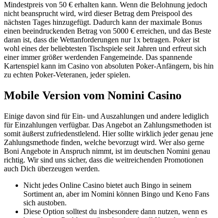
Mindestpreis von 50 € erhalten kann. Wenn die Belohnung jedoch
nicht beansprucht wird, wird dieser Betrag dem Preispool des
nächsten Tages hinzugefügt. Dadurch kann der maximale Bonus
einen beeindruckenden Betrag von 5000 € erreichen, und das Beste
daran ist, dass die Wettanforderungen nur 1x betragen. Poker ist
wohl eines der beliebtesten Tischspiele seit Jahren und erfreut sich
einer immer größer werdenden Fangemeinde. Das spannende
Kartenspiel kann im Casino von absoluten Poker-Anfängern, bis hin
zu echten Poker-Veteranen, jeder spielen.
Mobile Version vom Nomini Casino
Einige davon sind für Ein- und Auszahlungen und andere lediglich
für Einzahlungen verfügbar. Das Angebot an Zahlungsmethoden ist
somit äußerst zufriedenstlelend. Hier sollte wirklich jeder genau jene
Zahlungsmethode finden, welche bevorzugt wird. Wer also gerne
Boni Angebote in Anspruch nimmt, ist im deutschen Nomini genau
richtig. Wir sind uns sicher, dass die weitreichenden Promotionen
auch Dich überzeugen werden.
Nicht jedes Online Casino bietet auch Bingo in seinem
Sortiment an, aber im Nomini können Bingo und Keno Fans
sich austoben.
Diese Option solltest du insbesondere dann nutzen, wenn es