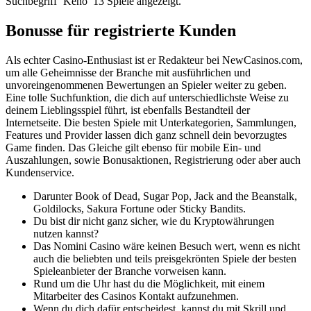
Suchbegriff ‘Keno’ 13 Spiele angezeigt.
Bonusse für registrierte Kunden
Als echter Casino-Enthusiast ist er Redakteur bei NewCasinos.com,
um alle Geheimnisse der Branche mit ausführlichen und
unvoreingenommenen Bewertungen an Spieler weiter zu geben.
Eine tolle Suchfunktion, die dich auf unterschiedlichste Weise zu
deinem Lieblingsspiel führt, ist ebenfalls Bestandteil der
Internetseite. Die besten Spiele mit Unterkategorien, Sammlungen,
Features und Provider lassen dich ganz schnell dein bevorzugtes
Game finden. Das Gleiche gilt ebenso für mobile Ein- und
Auszahlungen, sowie Bonusaktionen, Registrierung oder aber auch
Kundenservice.
Darunter Book of Dead, Sugar Pop, Jack and the Beanstalk,
Goldilocks, Sakura Fortune oder Sticky Bandits.
Du bist dir nicht ganz sicher, wie du Kryptowährungen
nutzen kannst?
Das Nomini Casino wäre keinen Besuch wert, wenn es nicht
auch die beliebten und teils preisgekrönten Spiele der besten
Spieleanbieter der Branche vorweisen kann.
Rund um die Uhr hast du die Möglichkeit, mit einem
Mitarbeiter des Casinos Kontakt aufzunehmen.
Wenn du dich dafür entscheidest, kannst du mit Skrill und