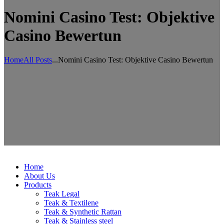
Nomini Casino Test: Objektive
Casino Bewertun
Home
All Posts
...
Nomini Casino Test: Objektive Casino Bewertun
Home
About Us
Products
Teak Legal
Teak & Textilene
Teak & Synthetic Rattan
Teak & Stainless steel