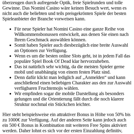
überzeugen durch aufregende Optik, freie Spielrunden und tolle
Gewinne. Das Nomini Casino wäre keinen Besuch wert, wenn es
nicht auch die beliebten und teils preisgekrönten Spiele der besten
Spieleanbieter der Branche vorweisen kann.
Für neue Spieler hat Nomini Casino eine ganze Reihe von
Willkommensbonussen entwickelt, aus denen Sie einen nach
Ihrem Geschmack auswählen können.
Somit haben Spieler auch diesbezüglich eine breite Auswahl
an Optionen zur Verfügung.
Wenn es um die besten online Slots geht, ist in jedem Fall das
populäre Spiel Book Of Dead klar hervorzuheben.
Das ist natürlich sehr wichtig, da die meisten Spieler gerne
mobil und unabhängig von einem festen Platz sind.
Denn dafür klickt man lediglich auf „Anmelden“ und kann
anschließend einen beliebigen Charakter aus den zur Auswahl
verfügbaren Fruchtemojis wählen.
Wir empfinden sogar die mobile Darstellung als besonders
gelungen und die Orientierung fällt durch die noch klarere
Struktur nochmal ein Stückchen leichter.
Hier steht beispielsweise ein attraktiver Bonus in Höhe von 50% bis
zu 1000€ zur Verfügung. Auf der anderen Seite kann jedoch auch
ein 500 € Bonus in Kombination mit weiteren Free Spins aktiviert
werden. Daher lohnt es sich vor der ersten Einzahlung definitiv,